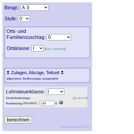
Besgr.:
Stufe:
Orts- und
Familienzuschlag:
Ortsklasse:
[
Okl. ermitteln
]
Zulagen, Abzüge, Teilzeit
allgemeine Stellenzulage ausgewählt
Lohnsteuerklasse:
Kinderfreibeträge:
[
ändern?
]
Basisbetrag
PKV
/
PPV
:
€
beamte-bayern-2025