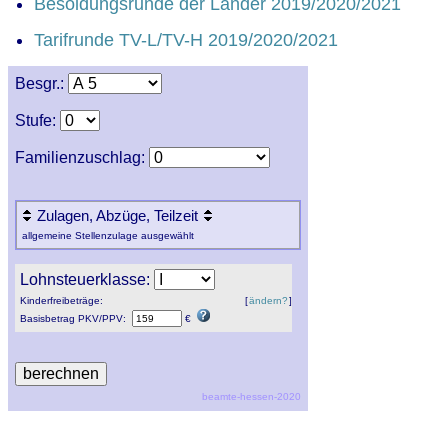
Besoldungsrunde der Länder 2019/2020/2021
Tarifrunde TV-L/TV-H 2019/2020/2021
Besgr.:
Stufe:
Familienzuschlag:
Zulagen, Abzüge, Teilzeit
allgemeine Stellenzulage ausgewählt
Lohnsteuerklasse:
Kinderfreibeträge:
[
ändern?
]
Basisbetrag
PKV
/
PPV
:
€
beamte-hessen-2020