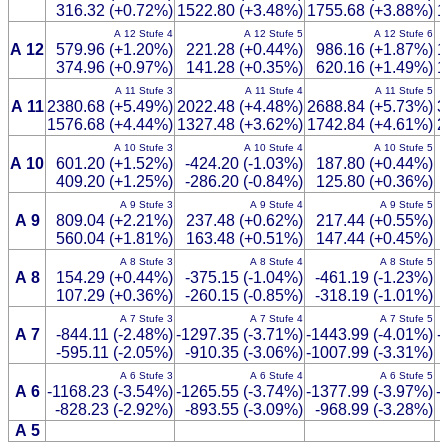
316.32 (+0.72%)
1522.80 (+3.48%)
1755.68 (+3.88%)
1
A 12 Stufe 4
A 12 Stufe 5
A 12 Stufe 6
A 12
579.96 (+1.20%)
221.28 (+0.44%)
986.16 (+1.87%)
1
374.96 (+0.97%)
141.28 (+0.35%)
620.16 (+1.49%)
1
A 11 Stufe 3
A 11 Stufe 4
A 11 Stufe 5
A 11
2380.68 (+5.49%)
2022.48 (+4.48%)
2688.84 (+5.73%)
3
1576.68 (+4.44%)
1327.48 (+3.62%)
1742.84 (+4.61%)
2
A 10 Stufe 3
A 10 Stufe 4
A 10 Stufe 5
A 10
601.20 (+1.52%)
-424.20 (-1.03%)
187.80 (+0.44%)
409.20 (+1.25%)
-286.20 (-0.84%)
125.80 (+0.36%)
A 9 Stufe 3
A 9 Stufe 4
A 9 Stufe 5
A 9
809.04 (+2.21%)
237.48 (+0.62%)
217.44 (+0.55%)
560.04 (+1.81%)
163.48 (+0.51%)
147.44 (+0.45%)
A 8 Stufe 3
A 8 Stufe 4
A 8 Stufe 5
A 8
154.29 (+0.44%)
-375.15 (-1.04%)
-461.19 (-1.23%)
107.29 (+0.36%)
-260.15 (-0.85%)
-318.19 (-1.01%)
A 7 Stufe 3
A 7 Stufe 4
A 7 Stufe 5
A 7
-844.11 (-2.48%)
-1297.35 (-3.71%)
-1443.99 (-4.01%)
-
-595.11 (-2.05%)
-910.35 (-3.06%)
-1007.99 (-3.31%)
A 6 Stufe 3
A 6 Stufe 4
A 6 Stufe 5
A 6
-1168.23 (-3.54%)
-1265.55 (-3.74%)
-1377.99 (-3.97%)
-
-828.23 (-2.92%)
-893.55 (-3.09%)
-968.99 (-3.28%)
A 5