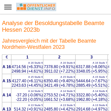
Analyse der Besoldungstabelle Beamte
Hessen 2023b
Jahresvergleich mit der Tabelle Beamte
Nordrhein-Westfalen 2023
€
1
2
3
A 16 Stufe 6
A 16 Stufe 6
A 16 Stufe 7
A 16
4714.56 (+6.33%)
7378.80 (+9.91%)
6317.88 (+8.06%)
6
2498.94 (+4.61%)
3911.02 (+7.22%)
3348.05 (+5.95%)
3
A 15 Stufe 6
A 15 Stufe 6
A 15 Stufe 7
A 15
4127.40 (+6.11%)
6350.40 (+9.40%)
5444.64 (+7.67%)
5
2243.63 (+4.45%)
3421.49 (+6.78%)
2885.49 (+5.51%)
2
A 14 Stufe 5
A 14 Stufe 5
A 14 Stufe 6
A 14
-37.20 (-0.06%)
2753.52 (+4.71%)
3322.80 (+5.40%)
3
-22.20 (-0.05%)
1661.52 (+3.68%)
1962.80 (+4.18%)
2
A 13 Stufe 5
A 13 Stufe 5
A 13 Stufe 6
A 13
514.32 (+0.91%)
2485.80 (+4.42%)
2914.68 (+4.97%)
3