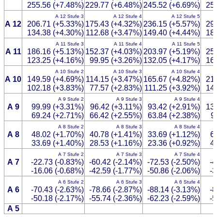
255.56 (+7.48%)
229.77 (+6.48%)
245.52 (+6.69%)
25
A 12 Stufe 3
A 12 Stufe 4
A 12 Stufe 5
A 12
206.71 (+5.33%)
175.43 (+4.32%)
236.15 (+5.57%)
29
134.38 (+4.30%)
112.68 (+3.47%)
149.40 (+4.44%)
18
A 11 Stufe 3
A 11 Stufe 4
A 11 Stufe 5
A 11
186.16 (+5.13%)
152.37 (+4.03%)
203.97 (+5.19%)
25
123.25 (+4.16%)
99.95 (+3.26%)
132.05 (+4.17%)
16
A 10 Stufe 2
A 10 Stufe 3
A 10 Stufe 4
A 10
149.59 (+4.69%)
114.15 (+3.47%)
165.67 (+4.82%)
21
102.18 (+3.83%)
77.57 (+2.83%)
111.25 (+3.92%)
14
A 9 Stufe 2
A 9 Stufe 3
A 9 Stufe 4
A 9
99.99 (+3.31%)
96.42 (+3.11%)
93.42 (+2.91%)
13
69.24 (+2.71%)
66.42 (+2.55%)
63.84 (+2.38%)
9
A 8 Stufe 2
A 8 Stufe 3
A 8 Stufe 4
A 8
48.02 (+1.70%)
40.78 (+1.41%)
33.69 (+1.12%)
6
33.69 (+1.40%)
28.53 (+1.16%)
23.36 (+0.92%)
4
A 7 Stufe 2
A 7 Stufe 3
A 7 Stufe 4
A 7
-22.73 (-0.83%)
-60.42 (-2.14%)
-72.53 (-2.50%)
-4
-16.06 (-0.68%)
-42.59 (-1.77%)
-50.86 (-2.06%)
-3
A 6 Stufe 2
A 6 Stufe 3
A 6 Stufe 4
A 6
-70.43 (-2.63%)
-78.66 (-2.87%)
-88.14 (-3.13%)
-8
-50.18 (-2.17%)
-55.74 (-2.36%)
-62.23 (-2.59%)
-5
A 5