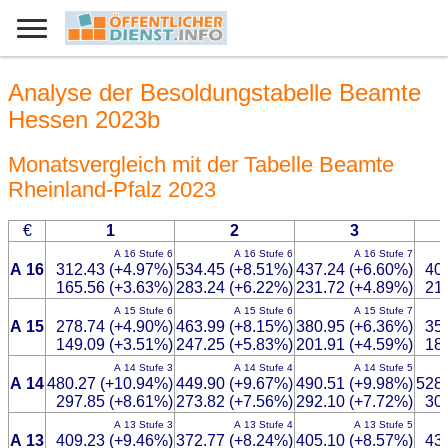
Analyse der Besoldungstabelle Beamte
Hessen 2023b
Monatsvergleich mit der Tabelle Beamte
Rheinland-Pfalz 2023
€
1
2
3
A 16 Stufe 6
A 16 Stufe 6
A 16 Stufe 7
A 16
312.43 (+4.97%)
534.45 (+8.51%)
437.24 (+6.60%)
40
165.56 (+3.63%)
283.24 (+6.22%)
231.72 (+4.89%)
21
A 15 Stufe 6
A 15 Stufe 6
A 15 Stufe 7
A 15
278.74 (+4.90%)
463.99 (+8.15%)
380.95 (+6.36%)
35
149.09 (+3.51%)
247.25 (+5.83%)
201.91 (+4.59%)
18
A 14 Stufe 3
A 14 Stufe 4
A 14 Stufe 5
A 14
480.27 (+10.94%)
449.90 (+9.67%)
490.51 (+9.98%)
528.
297.85 (+8.61%)
273.82 (+7.56%)
292.10 (+7.72%)
30
A 13 Stufe 3
A 13 Stufe 4
A 13 Stufe 5
A 13
409.23 (+9.46%)
372.77 (+8.24%)
405.10 (+8.57%)
43