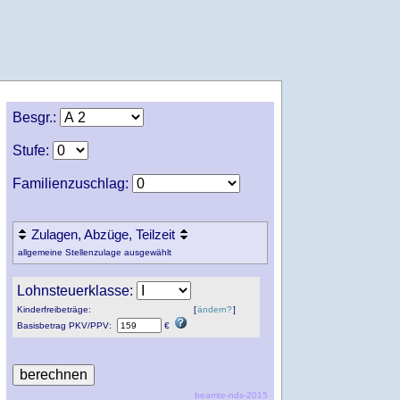
Besgr.:
Stufe:
Familienzuschlag:
Zulagen, Abzüge, Teilzeit
allgemeine Stellenzulage ausgewählt
Lohnsteuerklasse:
Kinderfreibeträge:
[
ändern?
]
Basisbetrag
PKV
/
PPV
:
€
beamte-nds-2015