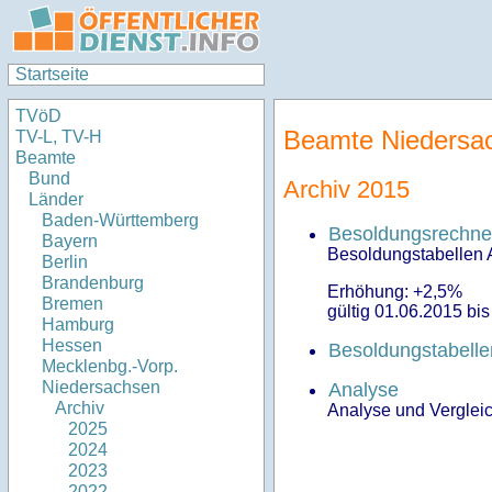
Startseite
TVöD
Beamte Niedersa
TV-L, TV-H
Beamte
Bund
Archiv 2015
Länder
Baden-Württemberg
Besoldungsrechne
Bayern
Besoldungstabellen A
Berlin
Brandenburg
Erhöhung: +2,5%
Bremen
gültig 01.06.2015 bi
Hamburg
Hessen
Besoldungstabell
Mecklenbg.-Vorp.
Niedersachsen
Analyse
Archiv
Analyse und Verglei
2025
2024
2023
2022