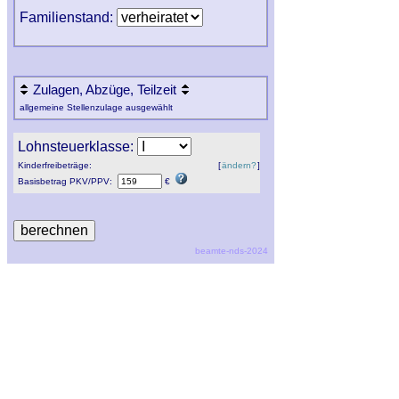
Familienstand:
Zulagen, Abzüge, Teilzeit
allgemeine Stellenzulage ausgewählt
Lohnsteuerklasse:
Kinderfreibeträge:
[
ändern?
]
Basisbetrag
PKV
/
PPV
:
€
beamte-nds-2024