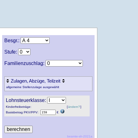
Besgr.:
Stufe:
Familienzuschlag:
Zulagen, Abzüge, Teilzeit
allgemeine Stellenzulage ausgewählt
Lohnsteuerklasse:
Kinderfreibeträge:
[
ändern?
]
Basisbetrag
PKV
/
PPV
:
€
beamte-sh-2021a