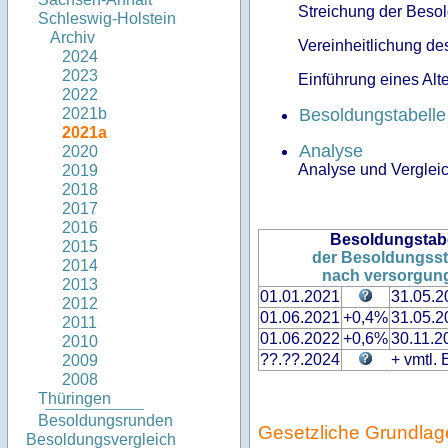
Streichung der Beso
Schleswig-Holstein
Archiv
Vereinheitlichung de
2024
2023
Einführung eines Al
2022
Besoldungstabell
2021b
2021a
Analyse
2020
Analyse und Verglei
2019
2018
2017
2016
Besoldungstab
2015
der Besoldungsstr
2014
nach versorgung
2013
01.01.2021
31.05.2
2012
01.06.2021
+0,4%
31.05.2
2011
01.06.2022
+0,6%
30.11.2
2010
??.??.2024
+ vmtl.
2009
2008
Thüringen
Besoldungsrunden
Gesetzliche Grundlag
Besoldungsvergleich