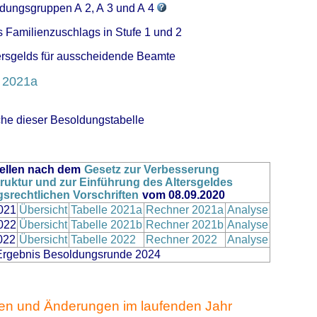
ldungsgruppen A 2, A 3 und A 4
s Familienzuschlags in Stufe 1 und 2
tersgelds für ausscheidende Beamte
e 2021a
che dieser Besoldungstabelle
ellen nach dem
Gesetz zur Verbesserung
uktur und zur Einführung des Altersgeldes
srechtlichen Vorschriften
vom 08.09.2020
021
Übersicht
Tabelle 2021a
Rechner 2021a
Analyse
022
Übersicht
Tabelle 2021b
Rechner 2021b
Analyse
022
Übersicht
Tabelle 2022
Rechner 2022
Analyse
 Ergebnis Besoldungsrunde 2024
en und Änderungen im laufenden Jahr