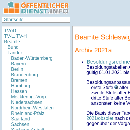
Startseite
TVöD
Beamte Schleswig
TV-L, TV-H
Beamte
Bund
Archiv 2021a
Länder
Baden-Württemberg
Besoldungsrechner
Bayern
Besoldungstabellen 
Berlin
gültig 01.01.2021 bi
Brandenburg
Bremen
Besoldungsanpassu
Hamburg
erste Stufe
aller
Hessen
zweite Stufe aller
Mecklenbg.-Vorp.
dritte Stufe aller 
Niedersachsen
ansonsten keine V
Nordrhein-Westfalen
Die Basis dieser Tabe
Rheinland-Pfalz
2021/obsolet
nach de
Saarland
gegenüber der Vorgä
Sachsen
Sachsen-Anhalt