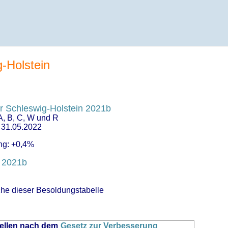
-Holstein
 Schleswig-Holstein 2021b
A, B, C, W und R
s 31.05.2022
ng: +0,4%
e 2021b
che dieser Besoldungstabelle
ellen nach dem
Gesetz zur Verbesserung