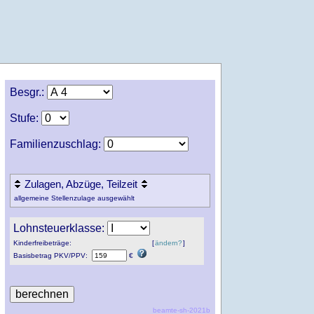
Besgr.:
Stufe:
Familienzuschlag:
Zulagen, Abzüge, Teilzeit
allgemeine Stellenzulage ausgewählt
Lohnsteuerklasse:
Kinderfreibeträge:
[
ändern?
]
Basisbetrag
PKV
/
PPV
:
€
beamte-sh-2021b