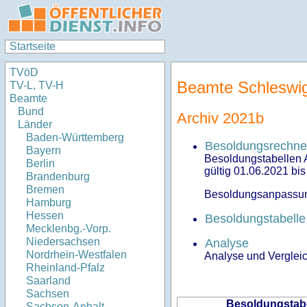
Startseite
TVöD
Beamte Schleswig
TV-L, TV-H
Beamte
Bund
Archiv 2021b
Länder
Baden-Württemberg
Besoldungsrechner
Bayern
Besoldungstabellen 
Berlin
gültig 01.06.2021 bi
Brandenburg
Bremen
Besoldungsanpassu
Hamburg
Hessen
Besoldungstabell
Mecklenbg.-Vorp.
Niedersachsen
Analyse
Nordrhein-Westfalen
Analyse und Verglei
Rheinland-Pfalz
Saarland
Sachsen
Besoldungstab
Sachsen-Anhalt