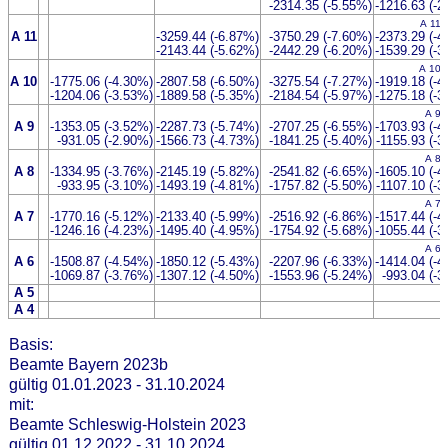
-2314.35 (-5.55%)
-1216.63 (-2
A 11 
A 11
-3259.44 (-6.87%)
-3750.29 (-7.60%)
-2373.29 (-4
-2143.44 (-5.62%)
-2442.29 (-6.20%)
-1539.29 (-3
A 10 
A 10
-1775.06 (-4.30%)
-2807.58 (-6.50%)
-3275.54 (-7.27%)
-1919.18 (-4
-1204.06 (-3.53%)
-1889.58 (-5.35%)
-2184.54 (-5.97%)
-1275.18 (-3
A 9 
A 9
-1353.05 (-3.52%)
-2287.73 (-5.74%)
-2707.25 (-6.55%)
-1703.93 (-4
-931.05 (-2.90%)
-1566.73 (-4.73%)
-1841.25 (-5.40%)
-1155.93 (-3
A 8 
A 8
-1334.95 (-3.76%)
-2145.19 (-5.82%)
-2541.82 (-6.65%)
-1605.10 (-4
-933.95 (-3.10%)
-1493.19 (-4.81%)
-1757.82 (-5.50%)
-1107.10 (-3
A 7 
A 7
-1770.16 (-5.12%)
-2133.40 (-5.99%)
-2516.92 (-6.86%)
-1517.44 (-4
-1246.16 (-4.23%)
-1495.40 (-4.95%)
-1754.92 (-5.68%)
-1055.44 (-3
A 6 
A 6
-1508.87 (-4.54%)
-1850.12 (-5.43%)
-2207.96 (-6.33%)
-1414.04 (-4
-1069.87 (-3.76%)
-1307.12 (-4.50%)
-1553.96 (-5.24%)
-993.04 (-3
A 5
A 4
Basis:
Beamte Bayern 2023b
gültig 01.01.2023 - 31.10.2024
mit:
Beamte Schleswig-Holstein 2023
gültig 01.12.2022 - 31.10.2024