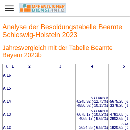
Analyse der Besoldungstabelle Beamte
Schleswig-Holstein 2023
Jahresvergleich mit der Tabelle Beamte
Bayern 2023b
€
1
2
3
4
5
A 16
A 15
A 14 Stufe 5
A 14
-8245.92 (-12.73%)
-5675.28 (-8
-4950.92 (-10.13%)
-3379.28 (-6
A 13 Stufe 5
A 13
-6675.17 (-10.82%)
-4791.65 (-7
-4068.17 (-8.65%)
-2902.65 (-6
A 12 
A 12
-3634.35 (-6.85%)
-1920.63 (-3