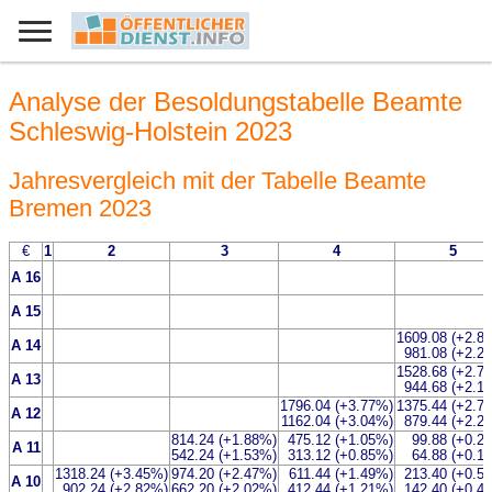
Analyse der Besoldungstabelle Beamte
Schleswig-Holstein 2023
Jahresvergleich mit der Tabelle Beamte
Bremen 2023
€
1
2
3
4
5
A 16
A 15
1609.08 (+2.8
A 14
981.08 (+2.2
1528.68 (+2.7
A 13
944.68 (+2.1
1796.04 (+3.77%)
1375.44 (+2.7
A 12
1162.04 (+3.04%)
879.44 (+2.2
814.24 (+1.88%)
475.12 (+1.05%)
99.88 (+0.2
A 11
542.24 (+1.53%)
313.12 (+0.85%)
64.88 (+0.1
1318.24 (+3.45%)
974.20 (+2.47%)
611.44 (+1.49%)
213.40 (+0.5
A 10
902.24 (+2.82%)
662.20 (+2.02%)
412.44 (+1.21%)
142.40 (+0.4