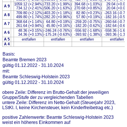
1059.12 (+2.94%)
733.20 (+1.99%)
394.68 (+1.03%)
29.04 (+0.0
A 9
734.12 (+2.41%)
506.20 (+1.63%)
270.68 (+0.85%)
20.04 (+0.0
709.80 (+2.12%)
403.20 (+1.18%)
82.80 (+0.23%)
-263.16 (-0.7
A 8
499.80 (+1.74%)
282.20 (+0.96%)
57.80 (+0.19%)
-182.16 (-0.5
368.64 (+1.14%)
64.80 (+0.19%)
-259.20 (-0.75%)
-260.64 (-0.7
A 7
261.64 (+0.94%)
45.80 (+0.16%)
-182.20 (-0.62%)
-182.64 (-0.6
48.36 (+0.15%)
-246.24 (-0.76%)
-556.92 (-1.68%)
-558.36 (-1.6
A 6
34.36 (+0.13%)
-175.24 (-0.63%)
-393.92 (-1.38%)
-393.36 (-1.3
A 5
entfallen
entfallen
entfallen
entfallen
A 4
Basis:
Beamte Bremen 2023
gültig 01.12.2022 - 31.10.2024
mit:
Beamte Schleswig-Holstein 2023
gültig 01.12.2022 - 31.10.2024
obere Zeile: Differenz im Brutto-Gehalt der jeweiligen
Gruppe/Stufe der zu vergleichenden Tabellen
untere Zeile: Differenz im Netto-Gehalt (Steuerjahr 2023,
LStKl. I, keine Kirchensteuer, kein Kinderfreibetrag etc.)
positive Zahlenwerte: Beamte Schleswig-Holstein 2023
weist ein höheres Einkommen auf