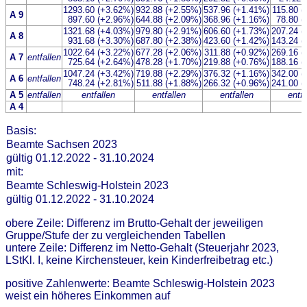
1293.60 (+3.62%)
932.88 (+2.55%)
537.96 (+1.41%)
115.80 (
A 9
897.60 (+2.96%)
644.88 (+2.09%)
368.96 (+1.16%)
78.80 (
1321.68 (+4.03%)
979.80 (+2.91%)
606.60 (+1.73%)
207.24 (
A 8
931.68 (+3.30%)
687.80 (+2.38%)
423.60 (+1.42%)
143.24 (
1022.64 (+3.22%)
677.28 (+2.06%)
311.88 (+0.92%)
269.16 (
A 7
entfallen
725.64 (+2.64%)
478.28 (+1.70%)
219.88 (+0.76%)
188.16 (
1047.24 (+3.42%)
719.88 (+2.29%)
376.32 (+1.16%)
342.00 (
A 6
entfallen
748.24 (+2.81%)
511.88 (+1.88%)
266.32 (+0.96%)
241.00 (
A 5
entfallen
entfallen
entfallen
entfallen
entfa
A 4
Basis:
Beamte Sachsen 2023
gültig 01.12.2022 - 31.10.2024
mit:
Beamte Schleswig-Holstein 2023
gültig 01.12.2022 - 31.10.2024
obere Zeile: Differenz im Brutto-Gehalt der jeweiligen
Gruppe/Stufe der zu vergleichenden Tabellen
untere Zeile: Differenz im Netto-Gehalt (Steuerjahr 2023,
LStKl. I, keine Kirchensteuer, kein Kinderfreibetrag etc.)
positive Zahlenwerte: Beamte Schleswig-Holstein 2023
weist ein höheres Einkommen auf