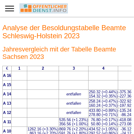
Analyse der Besoldungstabelle Beamte
Schleswig-Holstein 2023
Jahresvergleich mit der Tabelle Beamte
Sachsen 2023
€
1
2
3
4
5
A 16
A 15
250.32 (+0.44%)
-375.36 
A 14
entfallen
154.32 (+0.35%)
-227.36 
258.24 (+0.47%)
-322.92 
A 13
entfallen
160.24 (+0.37%)
-197.92 
433.80 (+0.89%)
-135.24 
A 12
entfallen
278.80 (+0.71%)
-86.24 
535.56 (+1.23%)
76.80 (+0.17%)
-418.08 
A 11
356.56 (+1.00%)
50.80 (+0.14%)
-273.08 
1262.16 (+3.30%)
869.76 (+2.20%)
434.52 (+1.05%)
-36.12 
A 10
863.16 (+2.70%)
591.76 (+1.80%)
292.52 (+0.86%)
-24.12 