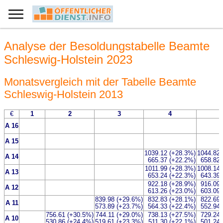
Analyse der Besoldungstabelle Beamte
Schleswig-Holstein 2023
Monatsvergleich mit der Tabelle Beamte
Schleswig-Holstein 2013
€
1
2
3
4
A 16
A 15
1039.12 (+28.3%)
1044.82 
A 14
665.37 (+22.2%)
658.82 
1011.99 (+28.3%)
1008.14 
A 13
653.24 (+22.3%)
643.39 
922.18 (+28.9%)
916.09 
A 12
613.26 (+23.0%)
603.09 
839.98 (+29.6%)
832.83 (+28.1%)
822.69 
A 11
573.89 (+23.7%)
564.33 (+22.4%)
552.94 
756.61 (+30.5%)
744.11 (+29.0%)
738.13 (+27.5%)
729.24 
A 10
530.86 (+24.4%)
519.61 (+23.3%)
511.30 (+22.1%)
501.24 