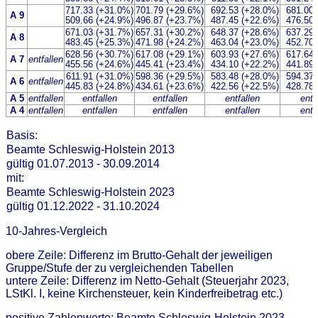
717.33 (+31.0%)
701.79 (+29.6%)
692.53 (+28.0%)
681.00 
A 9
509.66 (+24.9%)
496.87 (+23.7%)
487.45 (+22.6%)
476.50 
671.03 (+31.7%)
657.31 (+30.2%)
648.37 (+28.6%)
637.29 
A 8
483.45 (+25.3%)
471.98 (+24.2%)
463.04 (+23.0%)
452.70 
628.56 (+30.7%)
617.08 (+29.1%)
603.93 (+27.6%)
617.64 
A 7
entfallen
455.56 (+24.6%)
445.41 (+23.4%)
434.10 (+22.2%)
441.89 
611.91 (+31.0%)
598.36 (+29.5%)
583.48 (+28.0%)
594.37 
A 6
entfallen
445.83 (+24.8%)
434.61 (+23.6%)
422.56 (+22.5%)
428.78 
A 5
entfallen
entfallen
entfallen
entfallen
entf
A 4
entfallen
entfallen
entfallen
entfallen
entf
Basis:
Beamte Schleswig-Holstein 2013
gültig 01.07.2013 - 30.09.2014
mit:
Beamte Schleswig-Holstein 2023
gültig 01.12.2022 - 31.10.2024
10-Jahres-Vergleich
obere Zeile: Differenz im Brutto-Gehalt der jeweiligen
Gruppe/Stufe der zu vergleichenden Tabellen
untere Zeile: Differenz im Netto-Gehalt (Steuerjahr 2023,
LStKl. I, keine Kirchensteuer, kein Kinderfreibetrag etc.)
positive Zahlenwerte: Beamte Schleswig-Holstein 2023