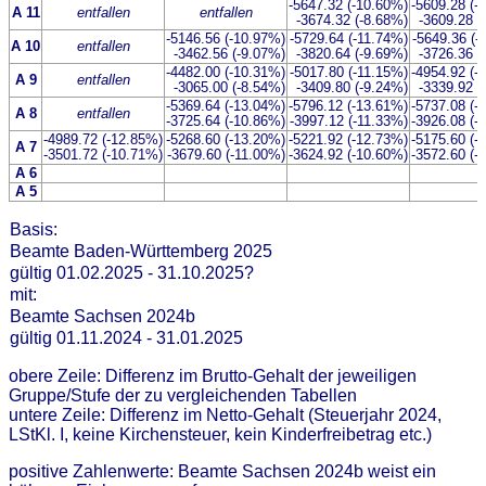
-5647.32 (-10.60%)
-5609.28 (-
A 11
entfallen
entfallen
-3674.32 (-8.68%)
-3609.28 (
-5146.56 (-10.97%)
-5729.64 (-11.74%)
-5649.36 (-
A 10
entfallen
-3462.56 (-9.07%)
-3820.64 (-9.69%)
-3726.36 (
-4482.00 (-10.31%)
-5017.80 (-11.15%)
-4954.92 (-
A 9
entfallen
-3065.00 (-8.54%)
-3409.80 (-9.24%)
-3339.92 (
-5369.64 (-13.04%)
-5796.12 (-13.61%)
-5737.08 (-
A 8
entfallen
-3725.64 (-10.86%)
-3997.12 (-11.33%)
-3926.08 (-
-4989.72 (-12.85%)
-5268.60 (-13.20%)
-5221.92 (-12.73%)
-5175.60 (-
A 7
-3501.72 (-10.71%)
-3679.60 (-11.00%)
-3624.92 (-10.60%)
-3572.60 (-
A 6
A 5
Basis:
Beamte Baden-Württemberg 2025
gültig 01.02.2025 - 31.10.2025?
mit:
Beamte Sachsen 2024b
gültig 01.11.2024 - 31.01.2025
obere Zeile: Differenz im Brutto-Gehalt der jeweiligen
Gruppe/Stufe der zu vergleichenden Tabellen
untere Zeile: Differenz im Netto-Gehalt (Steuerjahr 2024,
LStKl. I, keine Kirchensteuer, kein Kinderfreibetrag etc.)
positive Zahlenwerte: Beamte Sachsen 2024b weist ein