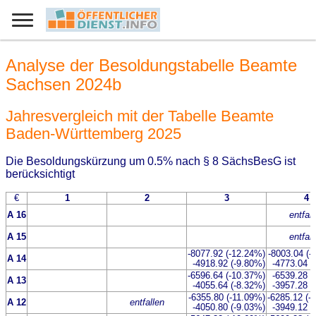
Analyse der Besoldungstabelle Beamte
Sachsen 2024b
Jahresvergleich mit der Tabelle Beamte
Baden-Württemberg 2025
Die Besoldungskürzung um 0.5% nach § 8 SächsBesG ist
berücksichtigt
€
1
2
3
4
A 16
entfall
A 15
entfall
-8077.92 (-12.24%)
-8003.04 (-
A 14
-4918.92 (-9.80%)
-4773.04 (
-6596.64 (-10.37%)
-6539.28 (
A 13
-4055.64 (-8.32%)
-3957.28 (
-6355.80 (-11.09%)
-6285.12 (-
A 12
entfallen
-4050.80 (-9.03%)
-3949.12 (