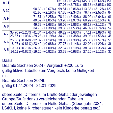
131.14 (+3.42%)
145.30 (+3.64%)
159.
A 11
87.06 (+2.78%)
95.38 (+2.95%)
103.
90.60 (+2.67%)
99.81 (+2.86%)
113.63 (+3.12%)
127.
A 10
61.93 (+2.19%)
67.89 (+2.34%)
76.47 (+2.55%)
84
71.51 (+2.25%)
78.14 (+2.40%)
88.92 (+2.64%)
99
A 9
49.59 (+1.85%)
53.98 (+1.97%)
60.92 (+2.16%)
67
49.35 (+1.68%)
56.08 (+1.86%)
66.17 (+2.12%)
76
A 8
34.76 (+1.38%)
39.33 (+1.53%)
46.09 (+1.74%)
52
35.70 (+1.28%)
41.34 (+1.45%)
49.22 (+1.68%)
57.11 (+1.89%)
65
A 7
25.37 (+1.05%)
29.25 (+1.19%)
34.72 (+1.38%)
39.95 (+1.55%)
45
26.56 (+0.99%)
32.82 (+1.19%)
39.08 (+1.38%)
45.35 (+1.57%)
51
A 6
18.97 (+0.81%)
23.40 (+0.98%)
27.75 (+1.14%)
32.02 (+1.29%)
36
19.61 (+0.75%)
26.95 (+1.00%)
32.67 (+1.19%)
38.37 (+1.36%)
44
A 5
14.11 (+0.62%)
19.29 (+0.82%)
23.33 (+0.98%)
27.29 (+1.12%)
31
Basis:
Beamte Sachsen 2024 - Vergleich +200 Euro
gültig fiktive Tabelle zum Vergleich, keine Gültigkeit
mit:
Beamte Sachsen 2024b
gültig 01.11.2024 - 31.01.2025
obere Zeile: Differenz im Brutto-Gehalt der jeweiligen
Gruppe/Stufe der zu vergleichenden Tabellen
untere Zeile: Differenz im Netto-Gehalt (Steuerjahr 2024,
LStKl. I, keine Kirchensteuer, kein Kinderfreibetrag etc.)