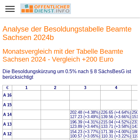
Analyse der Besoldungstabelle Beamte
Sachsen 2024b
Monatsvergleich mit der Tabelle Beamte
Sachsen 2024 - Vergleich +200 Euro
Die Besoldungskürzung um 0.5% nach § 8 SächsBesG ist
berücksichtigt
€
1
2
3
4
A 16
A 15
202.48 (+4.38%)
226.65 (+4.64%)
250.
A 14
127.23 (+3.49%)
139.56 (+3.66%)
151.
196.39 (+4.31%)
215.04 (+4.52%)
233.
A 13
123.89 (+3.44%)
133.71 (+3.58%)
143.
154.23 (+3.77%)
171.39 (+4.00%)
188.
A 12
100.57 (+3.05%)
110.31 (+3.22%)
119