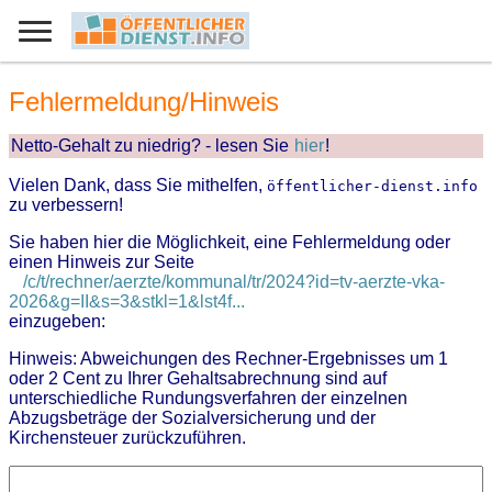
Fehlermeldung/Hinweis
Netto-Gehalt zu niedrig? - lesen Sie
hier
!
Vielen Dank, dass Sie mithelfen,
öffentlicher-dienst.info
zu verbessern!
Sie haben hier die Möglichkeit, eine Fehlermeldung oder
einen Hinweis zur Seite
/c/t/rechner/aerzte/kommunal/tr/2024?id=tv-aerzte-vka-
2026&g=II&s=3&stkl=1&lst4f...
einzugeben:
Hinweis: Abweichungen des Rechner-Ergebnisses um 1
oder 2 Cent zu Ihrer Gehaltsabrechnung sind auf
unterschiedliche Rundungsverfahren der einzelnen
Abzugsbeträge der Sozialversicherung und der
Kirchensteuer zurückzuführen.