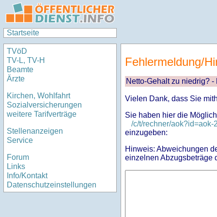
Startseite
TVöD
Fehlermeldung/Hi
TV-L, TV-H
Beamte
Ärzte
Netto-Gehalt zu niedrig? -
Kirchen, Wohlfahrt
Vielen Dank, dass Sie mit
Sozialversicherungen
weitere Tarifverträge
Sie haben hier die Möglich
/c/t/rechner/aok?id=a
Stellenanzeigen
einzugeben:
Service
Hinweis: Abweichungen des
Forum
einzelnen Abzugsbeträge d
Links
Info/Kontakt
Datenschutzeinstellungen