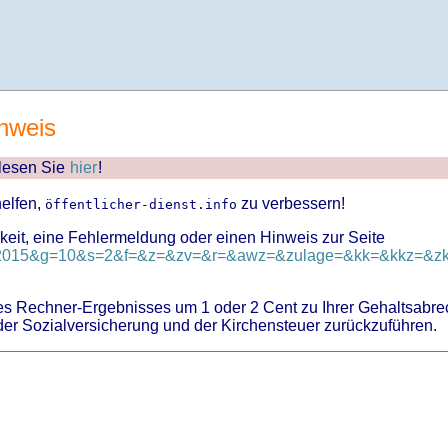
nweis
 lesen Sie
hier
!
helfen,
zu verbessern!
öffentlicher-dienst.info
keit, eine Fehlermeldung oder einen Hinweis zur Seite
ok-2015&g=10&s=2&f=&z=&zv=&r=&awz=&zulage=&kk=&kkz=&zkf
 Rechner-Ergebnisses um 1 oder 2 Cent zu Ihrer Gehaltsabre
er Sozialversicherung und der Kirchensteuer zurückzuführen.