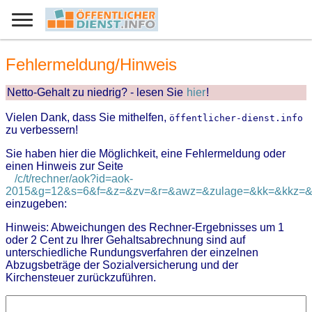
Fehlermeldung/Hinweis
Netto-Gehalt zu niedrig? - lesen Sie
hier
!
Vielen Dank, dass Sie mithelfen,
öffentlicher-dienst.info
zu verbessern!
Sie haben hier die Möglichkeit, eine Fehlermeldung oder
einen Hinweis zur Seite
/c/t/rechner/aok?id=aok-
2015&g=12&s=6&f=&z=&zv=&r=&awz=&zulage=&kk=&kkz=&zk
einzugeben:
Hinweis: Abweichungen des Rechner-Ergebnisses um 1
oder 2 Cent zu Ihrer Gehaltsabrechnung sind auf
unterschiedliche Rundungsverfahren der einzelnen
Abzugsbeträge der Sozialversicherung und der
Kirchensteuer zurückzuführen.