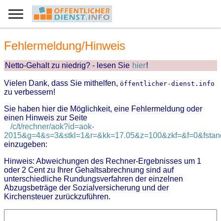
Fehlermeldung/Hinweis
Netto-Gehalt zu niedrig? - lesen Sie
hier
!
Vielen Dank, dass Sie mithelfen,
öffentlicher-dienst.info
zu verbessern!
Sie haben hier die Möglichkeit, eine Fehlermeldung oder
einen Hinweis zur Seite
/c/t/rechner/aok?id=aok-
2015&g=4&s=3&stkl=1&r=&kk=17.05&z=100&zkf=&f=0&fstand
einzugeben:
Hinweis: Abweichungen des Rechner-Ergebnisses um 1
oder 2 Cent zu Ihrer Gehaltsabrechnung sind auf
unterschiedliche Rundungsverfahren der einzelnen
Abzugsbeträge der Sozialversicherung und der
Kirchensteuer zurückzuführen.