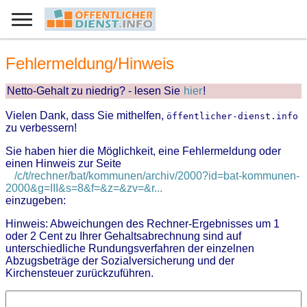
Fehlermeldung/Hinweis
Netto-Gehalt zu niedrig? - lesen Sie
hier
!
Vielen Dank, dass Sie mithelfen,
öffentlicher-dienst.info
zu verbessern!
Sie haben hier die Möglichkeit, eine Fehlermeldung oder
einen Hinweis zur Seite
/c/t/rechner/bat/kommunen/archiv/2000?id=bat-kommunen-
2000&g=III&s=8&f=&z=&zv=&r...
einzugeben:
Hinweis: Abweichungen des Rechner-Ergebnisses um 1
oder 2 Cent zu Ihrer Gehaltsabrechnung sind auf
unterschiedliche Rundungsverfahren der einzelnen
Abzugsbeträge der Sozialversicherung und der
Kirchensteuer zurückzuführen.