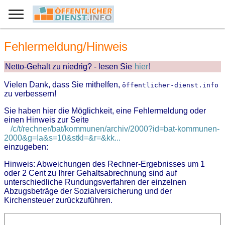
Fehlermeldung/Hinweis
Netto-Gehalt zu niedrig? - lesen Sie
hier
!
Vielen Dank, dass Sie mithelfen,
öffentlicher-dienst.info
zu verbessern!
Sie haben hier die Möglichkeit, eine Fehlermeldung oder
einen Hinweis zur Seite
/c/t/rechner/bat/kommunen/archiv/2000?id=bat-kommunen-
2000&g=Ia&s=10&stkl=&r=&kk...
einzugeben:
Hinweis: Abweichungen des Rechner-Ergebnisses um 1
oder 2 Cent zu Ihrer Gehaltsabrechnung sind auf
unterschiedliche Rundungsverfahren der einzelnen
Abzugsbeträge der Sozialversicherung und der
Kirchensteuer zurückzuführen.