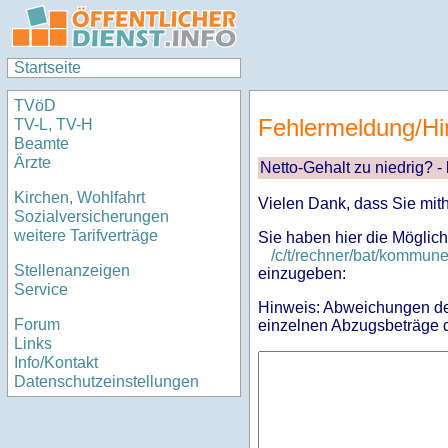
Startseite
TVöD
Fehlermeldung/Hi
TV-L, TV-H
Beamte
Ärzte
Netto-Gehalt zu niedrig? -
Kirchen, Wohlfahrt
Vielen Dank, dass Sie mit
Sozialversicherungen
weitere Tarifverträge
Sie haben hier die Möglich
/c/t/rechner/bat/kommun
Stellenanzeigen
einzugeben:
Service
Hinweis: Abweichungen des
Forum
einzelnen Abzugsbeträge d
Links
Info/Kontakt
Datenschutzeinstellungen