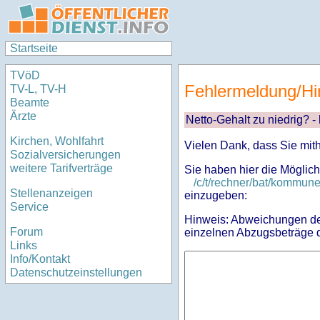
Startseite
TVöD
Fehlermeldung/Hi
TV-L, TV-H
Beamte
Ärzte
Netto-Gehalt zu niedrig? -
Kirchen, Wohlfahrt
Vielen Dank, dass Sie mit
Sozialversicherungen
weitere Tarifverträge
Sie haben hier die Möglich
/c/t/rechner/bat/kommu
Stellenanzeigen
einzugeben:
Service
Hinweis: Abweichungen des
Forum
einzelnen Abzugsbeträge d
Links
Info/Kontakt
Datenschutzeinstellungen