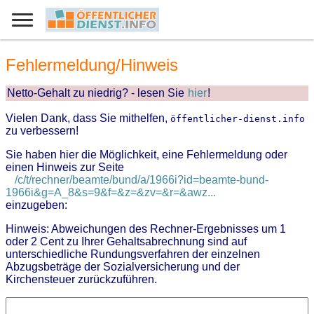
Fehlermeldung/Hinweis
Netto-Gehalt zu niedrig? - lesen Sie
hier
!
Vielen Dank, dass Sie mithelfen,
öffentlicher-dienst.info
zu verbessern!
Sie haben hier die Möglichkeit, eine Fehlermeldung oder
einen Hinweis zur Seite
/c/t/rechner/beamte/bund/a/1966i?id=beamte-bund-
1966i&g=A_8&s=9&f=&z=&zv=&r=&awz...
einzugeben:
Hinweis: Abweichungen des Rechner-Ergebnisses um 1
oder 2 Cent zu Ihrer Gehaltsabrechnung sind auf
unterschiedliche Rundungsverfahren der einzelnen
Abzugsbeträge der Sozialversicherung und der
Kirchensteuer zurückzuführen.