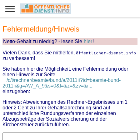
Fehlermeldung/Hinweis
Netto-Gehalt zu niedrig? - lesen Sie
hier
!
Vielen Dank, dass Sie mithelfen,
öffentlicher-dienst.info
zu verbessern!
Sie haben hier die Möglichkeit, eine Fehlermeldung oder
einen Hinweis zur Seite
/c/t/rechner/beamte/bund/a/2011ii?id=beamte-bund-
2011ii&g=AW_A_9&s=0&f=&z=&zv=&r...
einzugeben:
Hinweis: Abweichungen des Rechner-Ergebnisses um 1
oder 2 Cent zu Ihrer Gehaltsabrechnung sind auf
unterschiedliche Rundungsverfahren der einzelnen
Abzugsbeträge der Sozialversicherung und der
Kirchensteuer zurückzuführen.