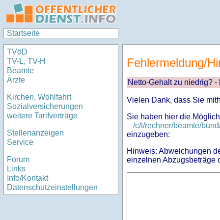
Startseite
TVöD
Fehlermeldung/Hi
TV-L, TV-H
Beamte
Ärzte
Netto-Gehalt zu niedrig? -
Kirchen, Wohlfahrt
Vielen Dank, dass Sie mit
Sozialversicherungen
weitere Tarifverträge
Sie haben hier die Möglich
/c/t/rechner/beamte/bu
Stellenanzeigen
einzugeben:
Service
Hinweis: Abweichungen des
Forum
einzelnen Abzugsbeträge d
Links
Info/Kontakt
Datenschutzeinstellungen