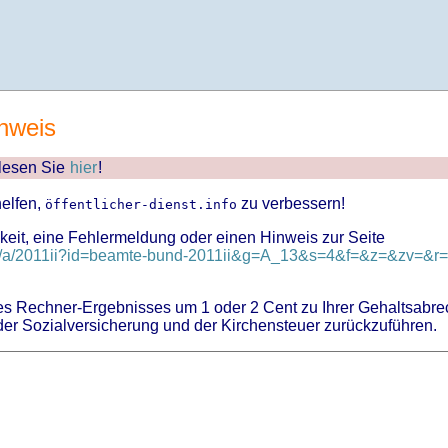
nweis
 lesen Sie
hier
!
helfen,
zu verbessern!
öffentlicher-dienst.info
keit, eine Fehlermeldung oder einen Hinweis zur Seite
nd/a/2011ii?id=beamte-bund-2011ii&g=A_13&s=4&f=&z=&zv=&r=&
 Rechner-Ergebnisses um 1 oder 2 Cent zu Ihrer Gehaltsabre
er Sozialversicherung und der Kirchensteuer zurückzuführen.