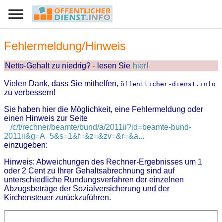
Fehlermeldung/Hinweis
Netto-Gehalt zu niedrig? - lesen Sie
hier
!
Vielen Dank, dass Sie mithelfen,
öffentlicher-dienst.info
zu verbessern!
Sie haben hier die Möglichkeit, eine Fehlermeldung oder
einen Hinweis zur Seite
/c/t/rechner/beamte/bund/a/2011ii?id=beamte-bund-
2011ii&g=A_5&s=1&f=&z=&zv=&r=&a...
einzugeben:
Hinweis: Abweichungen des Rechner-Ergebnisses um 1
oder 2 Cent zu Ihrer Gehaltsabrechnung sind auf
unterschiedliche Rundungsverfahren der einzelnen
Abzugsbeträge der Sozialversicherung und der
Kirchensteuer zurückzuführen.