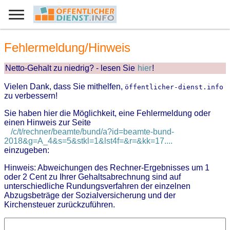
Fehlermeldung/Hinweis
Netto-Gehalt zu niedrig? - lesen Sie
hier
!
Vielen Dank, dass Sie mithelfen,
öffentlicher-dienst.info
zu verbessern!
Sie haben hier die Möglichkeit, eine Fehlermeldung oder
einen Hinweis zur Seite
/c/t/rechner/beamte/bund/a?id=beamte-bund-
2018&g=A_4&s=5&stkl=1&lst4f=&r=&kk=17....
einzugeben:
Hinweis: Abweichungen des Rechner-Ergebnisses um 1
oder 2 Cent zu Ihrer Gehaltsabrechnung sind auf
unterschiedliche Rundungsverfahren der einzelnen
Abzugsbeträge der Sozialversicherung und der
Kirchensteuer zurückzuführen.