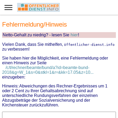
Fehlermeldung/Hinweis
Netto-Gehalt zu niedrig? - lesen Sie
hier
!
Vielen Dank, dass Sie mithelfen,
öffentlicher-dienst.info
zu verbessern!
Sie haben hier die Möglichkeit, eine Fehlermeldung oder
einen Hinweis zur Seite
/c/t/rechner/beamte/bund/a?id=beamte-bund-
2018&g=W_1&s=0&stkl=1&r=&kk=17.05&z=10...
einzugeben:
Hinweis: Abweichungen des Rechner-Ergebnisses um 1
oder 2 Cent zu Ihrer Gehaltsabrechnung sind auf
unterschiedliche Rundungsverfahren der einzelnen
Abzugsbeträge der Sozialversicherung und der
Kirchensteuer zurückzuführen.