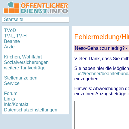
Startseite
TVöD
Fehlermeldung/Hi
TV-L, TV-H
Beamte
Ärzte
Netto-Gehalt zu niedrig? -
Kirchen, Wohlfahrt
Vielen Dank, dass Sie mit
Sozialversicherungen
weitere Tarifverträge
Sie haben hier die Möglich
/c/t/rechner/beamte/bu
Stellenanzeigen
einzugeben:
Service
Hinweis: Abweichungen des
Forum
einzelnen Abzugsbeträge d
Links
Info/Kontakt
Datenschutzeinstellungen