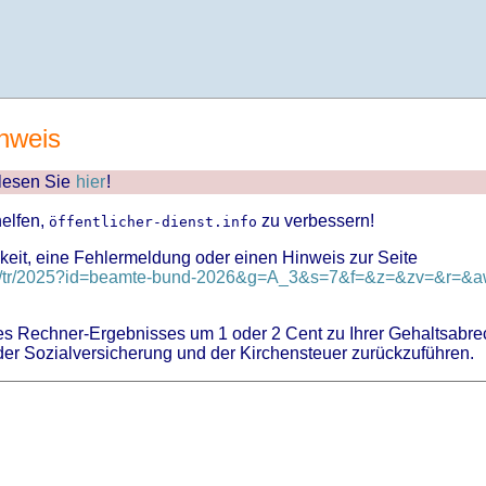
nweis
 lesen Sie
hier
!
helfen,
zu verbessern!
öffentlicher-dienst.info
keit, eine Fehlermeldung oder einen Hinweis zur Seite
nd/tr/2025?id=beamte-bund-2026&g=A_3&s=7&f=&z=&zv=&r=&aw
 Rechner-Ergebnisses um 1 oder 2 Cent zu Ihrer Gehaltsabre
er Sozialversicherung und der Kirchensteuer zurückzuführen.