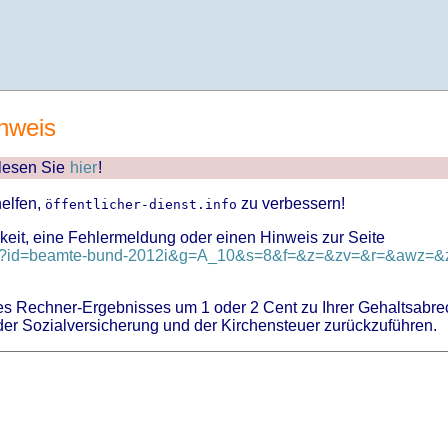
nweis
 lesen Sie
hier
!
helfen,
zu verbessern!
öffentlicher-dienst.info
keit, eine Fehlermeldung oder einen Hinweis zur Seite
und?id=beamte-bund-2012i&g=A_10&s=8&f=&z=&zv=&r=&awz=&zu
 Rechner-Ergebnisses um 1 oder 2 Cent zu Ihrer Gehaltsabre
er Sozialversicherung und der Kirchensteuer zurückzuführen.