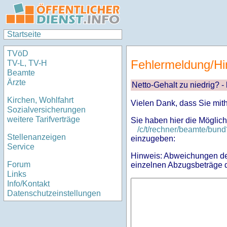
Startseite
TVöD
Fehlermeldung/Hi
TV-L, TV-H
Beamte
Ärzte
Netto-Gehalt zu niedrig? -
Kirchen, Wohlfahrt
Vielen Dank, dass Sie mit
Sozialversicherungen
weitere Tarifverträge
Sie haben hier die Möglich
/c/t/rechner/beamte/b
Stellenanzeigen
einzugeben:
Service
Hinweis: Abweichungen des
Forum
einzelnen Abzugsbeträge d
Links
Info/Kontakt
Datenschutzeinstellungen