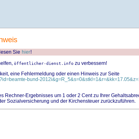
nweis
 lesen Sie
hier
!
helfen,
zu verbessern!
öffentlicher-dienst.info
keit, eine Fehlermeldung oder einen Hinweis zur Seite
nd?id=beamte-bund-2012i&g=R_5&s=0&stkl=1&r=&kk=17.05&z=1
 Rechner-Ergebnisses um 1 oder 2 Cent zu Ihrer Gehaltsabre
er Sozialversicherung und der Kirchensteuer zurückzuführen.