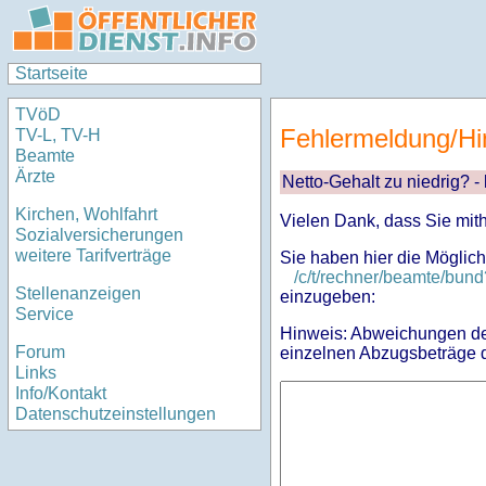
Startseite
TVöD
Fehlermeldung/Hi
TV-L, TV-H
Beamte
Ärzte
Netto-Gehalt zu niedrig? -
Kirchen, Wohlfahrt
Vielen Dank, dass Sie mit
Sozialversicherungen
weitere Tarifverträge
Sie haben hier die Möglich
/c/t/rechner/beamte/bu
Stellenanzeigen
einzugeben:
Service
Hinweis: Abweichungen des
Forum
einzelnen Abzugsbeträge d
Links
Info/Kontakt
Datenschutzeinstellungen