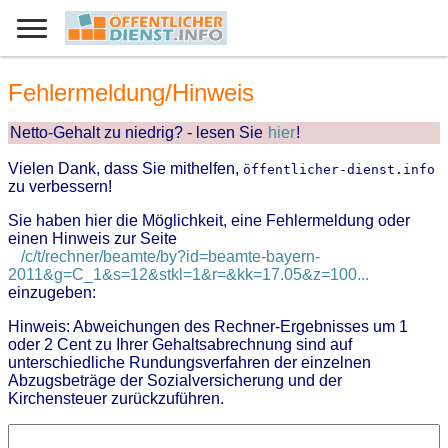
Fehlermeldung/Hinweis
Netto-Gehalt zu niedrig? - lesen Sie
hier
!
Vielen Dank, dass Sie mithelfen,
öffentlicher-dienst.info
zu verbessern!
Sie haben hier die Möglichkeit, eine Fehlermeldung oder
einen Hinweis zur Seite
/c/t/rechner/beamte/by?id=beamte-bayern-
2011&g=C_1&s=12&stkl=1&r=&kk=17.05&z=100...
einzugeben:
Hinweis: Abweichungen des Rechner-Ergebnisses um 1
oder 2 Cent zu Ihrer Gehaltsabrechnung sind auf
unterschiedliche Rundungsverfahren der einzelnen
Abzugsbeträge der Sozialversicherung und der
Kirchensteuer zurückzuführen.