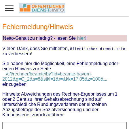
Fehlermeldung/Hinweis
Netto-Gehalt zu niedrig? - lesen Sie
hier
!
Vielen Dank, dass Sie mithelfen,
öffentlicher-dienst.info
zu verbessern!
Sie haben hier die Möglichkeit, eine Fehlermeldung oder
einen Hinweis zur Seite
/c/t/rechner/beamte/by?id=beamte-bayern-
2012&g=C_2&s=8&stkl=1&r=&kk=17.05&z=100&...
einzugeben:
Hinweis: Abweichungen des Rechner-Ergebnisses um 1
oder 2 Cent zu Ihrer Gehaltsabrechnung sind auf
unterschiedliche Rundungsverfahren der einzelnen
Abzugsbeträge der Sozialversicherung und der
Kirchensteuer zurückzuführen.