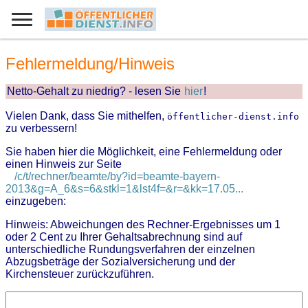
Fehlermeldung/Hinweis
Netto-Gehalt zu niedrig? - lesen Sie
hier
!
Vielen Dank, dass Sie mithelfen,
öffentlicher-dienst.info
zu verbessern!
Sie haben hier die Möglichkeit, eine Fehlermeldung oder
einen Hinweis zur Seite
/c/t/rechner/beamte/by?id=beamte-bayern-
2013&g=A_6&s=6&stkl=1&lst4f=&r=&kk=17.05...
einzugeben:
Hinweis: Abweichungen des Rechner-Ergebnisses um 1
oder 2 Cent zu Ihrer Gehaltsabrechnung sind auf
unterschiedliche Rundungsverfahren der einzelnen
Abzugsbeträge der Sozialversicherung und der
Kirchensteuer zurückzuführen.