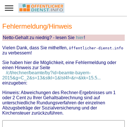
Fehlermeldung/Hinweis
Netto-Gehalt zu niedrig? - lesen Sie
hier
!
Vielen Dank, dass Sie mithelfen,
öffentlicher-dienst.info
zu verbessern!
Sie haben hier die Möglichkeit, eine Fehlermeldung oder
einen Hinweis zur Seite
/c/t/rechner/beamte/by?id=beamte-bayern-
2015&g=C_2&s=13&stkl=1&lst4f=&r=&kk=15.5...
einzugeben:
Hinweis: Abweichungen des Rechner-Ergebnisses um 1
oder 2 Cent zu Ihrer Gehaltsabrechnung sind auf
unterschiedliche Rundungsverfahren der einzelnen
Abzugsbeträge der Sozialversicherung und der
Kirchensteuer zurückzuführen.