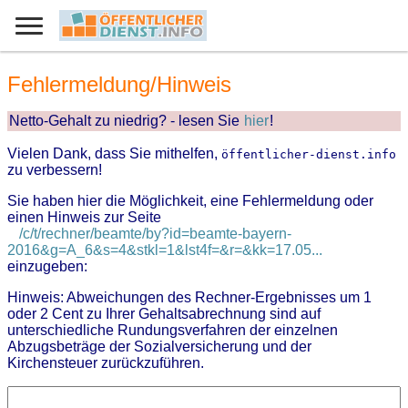
Fehlermeldung/Hinweis
Netto-Gehalt zu niedrig? - lesen Sie
hier
!
Vielen Dank, dass Sie mithelfen,
öffentlicher-dienst.info
zu verbessern!
Sie haben hier die Möglichkeit, eine Fehlermeldung oder
einen Hinweis zur Seite
/c/t/rechner/beamte/by?id=beamte-bayern-
2016&g=A_6&s=4&stkl=1&lst4f=&r=&kk=17.05...
einzugeben:
Hinweis: Abweichungen des Rechner-Ergebnisses um 1
oder 2 Cent zu Ihrer Gehaltsabrechnung sind auf
unterschiedliche Rundungsverfahren der einzelnen
Abzugsbeträge der Sozialversicherung und der
Kirchensteuer zurückzuführen.