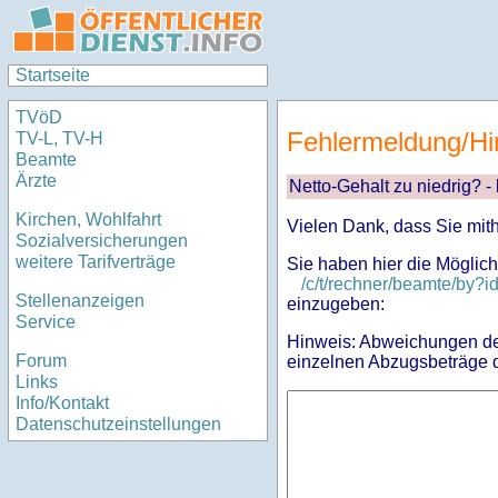
Startseite
TVöD
Fehlermeldung/Hi
TV-L, TV-H
Beamte
Ärzte
Netto-Gehalt zu niedrig? -
Kirchen, Wohlfahrt
Vielen Dank, dass Sie mit
Sozialversicherungen
weitere Tarifverträge
Sie haben hier die Möglich
/c/t/rechner/beamte/by
Stellenanzeigen
einzugeben:
Service
Hinweis: Abweichungen des
Forum
einzelnen Abzugsbeträge d
Links
Info/Kontakt
Datenschutzeinstellungen