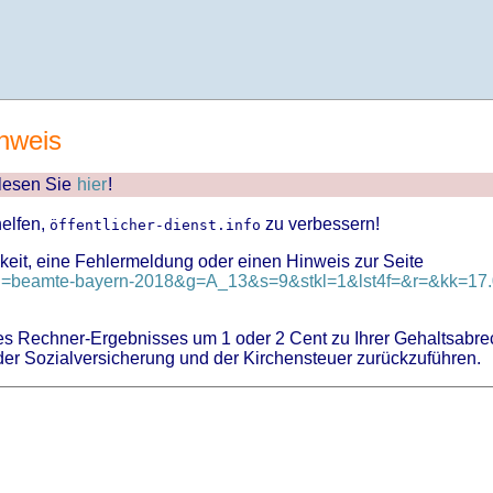
nweis
 lesen Sie
hier
!
helfen,
zu verbessern!
öffentlicher-dienst.info
keit, eine Fehlermeldung oder einen Hinweis zur Seite
?id=beamte-bayern-2018&g=A_13&s=9&stkl=1&lst4f=&r=&kk=17.0
 Rechner-Ergebnisses um 1 oder 2 Cent zu Ihrer Gehaltsabre
er Sozialversicherung und der Kirchensteuer zurückzuführen.