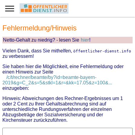
Fehlermeldung/Hinweis
Netto-Gehalt zu niedrig? - lesen Sie
hier
!
Vielen Dank, dass Sie mithelfen,
öffentlicher-dienst.info
zu verbessern!
Sie haben hier die Möglichkeit, eine Fehlermeldung oder
einen Hinweis zur Seite
/c/t/rechner/beamte/by?id=beamte-bayern-
2019&g=C_2&s=5&stkl=1&r=&kk=17.05&z=100&...
einzugeben:
Hinweis: Abweichungen des Rechner-Ergebnisses um 1
oder 2 Cent zu Ihrer Gehaltsabrechnung sind auf
unterschiedliche Rundungsverfahren der einzelnen
Abzugsbeträge der Sozialversicherung und der
Kirchensteuer zurückzuführen.