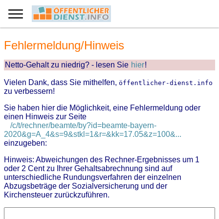
Fehlermeldung/Hinweis
Netto-Gehalt zu niedrig? - lesen Sie
hier
!
Vielen Dank, dass Sie mithelfen,
öffentlicher-dienst.info
zu verbessern!
Sie haben hier die Möglichkeit, eine Fehlermeldung oder
einen Hinweis zur Seite
/c/t/rechner/beamte/by?id=beamte-bayern-
2020&g=A_4&s=9&stkl=1&r=&kk=17.05&z=100&...
einzugeben:
Hinweis: Abweichungen des Rechner-Ergebnisses um 1
oder 2 Cent zu Ihrer Gehaltsabrechnung sind auf
unterschiedliche Rundungsverfahren der einzelnen
Abzugsbeträge der Sozialversicherung und der
Kirchensteuer zurückzuführen.