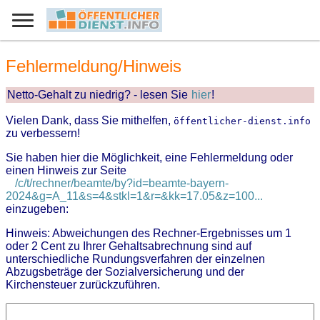
Fehlermeldung/Hinweis
Netto-Gehalt zu niedrig? - lesen Sie
hier
!
Vielen Dank, dass Sie mithelfen,
öffentlicher-dienst.info
zu verbessern!
Sie haben hier die Möglichkeit, eine Fehlermeldung oder
einen Hinweis zur Seite
/c/t/rechner/beamte/by?id=beamte-bayern-
2024&g=A_11&s=4&stkl=1&r=&kk=17.05&z=100...
einzugeben:
Hinweis: Abweichungen des Rechner-Ergebnisses um 1
oder 2 Cent zu Ihrer Gehaltsabrechnung sind auf
unterschiedliche Rundungsverfahren der einzelnen
Abzugsbeträge der Sozialversicherung und der
Kirchensteuer zurückzuführen.