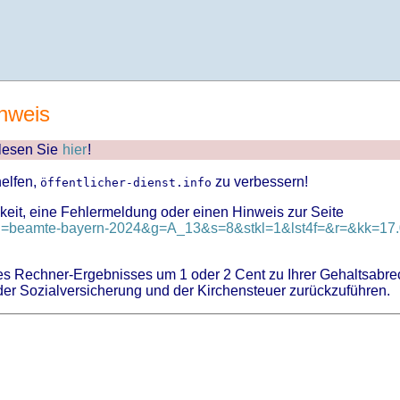
nweis
 lesen Sie
hier
!
helfen,
zu verbessern!
öffentlicher-dienst.info
keit, eine Fehlermeldung oder einen Hinweis zur Seite
?id=beamte-bayern-2024&g=A_13&s=8&stkl=1&lst4f=&r=&kk=17.0
 Rechner-Ergebnisses um 1 oder 2 Cent zu Ihrer Gehaltsabre
er Sozialversicherung und der Kirchensteuer zurückzuführen.