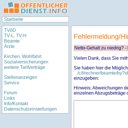
Startseite
TVöD
Fehlermeldung/Hi
TV-L, TV-H
Beamte
Ärzte
Netto-Gehalt zu niedrig? -
Kirchen, Wohlfahrt
Vielen Dank, dass Sie mit
Sozialversicherungen
weitere Tarifverträge
Sie haben hier die Möglich
/c/t/rechner/beamte/by
Stellenanzeigen
einzugeben:
Service
Hinweis: Abweichungen des
Forum
einzelnen Abzugsbeträge d
Links
Info/Kontakt
Datenschutzeinstellungen