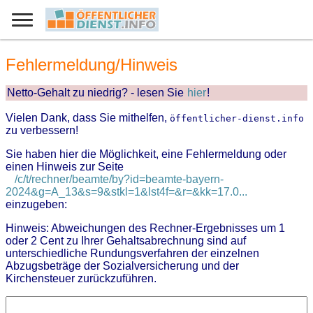
Fehlermeldung/Hinweis
Netto-Gehalt zu niedrig? - lesen Sie
hier
!
Vielen Dank, dass Sie mithelfen,
öffentlicher-dienst.info
zu verbessern!
Sie haben hier die Möglichkeit, eine Fehlermeldung oder
einen Hinweis zur Seite
/c/t/rechner/beamte/by?id=beamte-bayern-
2024&g=A_13&s=9&stkl=1&lst4f=&r=&kk=17.0...
einzugeben:
Hinweis: Abweichungen des Rechner-Ergebnisses um 1
oder 2 Cent zu Ihrer Gehaltsabrechnung sind auf
unterschiedliche Rundungsverfahren der einzelnen
Abzugsbeträge der Sozialversicherung und der
Kirchensteuer zurückzuführen.