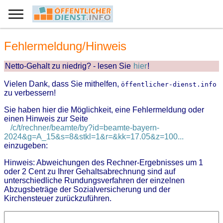
Fehlermeldung/Hinweis
Netto-Gehalt zu niedrig? - lesen Sie
hier
!
Vielen Dank, dass Sie mithelfen,
öffentlicher-dienst.info
zu verbessern!
Sie haben hier die Möglichkeit, eine Fehlermeldung oder
einen Hinweis zur Seite
/c/t/rechner/beamte/by?id=beamte-bayern-
2024&g=A_15&s=8&stkl=1&r=&kk=17.05&z=100...
einzugeben:
Hinweis: Abweichungen des Rechner-Ergebnisses um 1
oder 2 Cent zu Ihrer Gehaltsabrechnung sind auf
unterschiedliche Rundungsverfahren der einzelnen
Abzugsbeträge der Sozialversicherung und der
Kirchensteuer zurückzuführen.