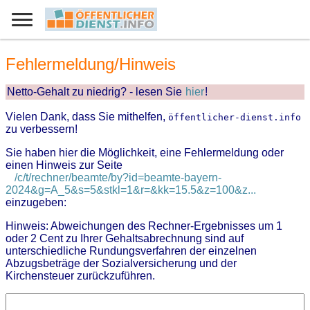
Fehlermeldung/Hinweis
Netto-Gehalt zu niedrig? - lesen Sie
hier
!
Vielen Dank, dass Sie mithelfen,
öffentlicher-dienst.info
zu verbessern!
Sie haben hier die Möglichkeit, eine Fehlermeldung oder
einen Hinweis zur Seite
/c/t/rechner/beamte/by?id=beamte-bayern-
2024&g=A_5&s=5&stkl=1&r=&kk=15.5&z=100&z...
einzugeben:
Hinweis: Abweichungen des Rechner-Ergebnisses um 1
oder 2 Cent zu Ihrer Gehaltsabrechnung sind auf
unterschiedliche Rundungsverfahren der einzelnen
Abzugsbeträge der Sozialversicherung und der
Kirchensteuer zurückzuführen.