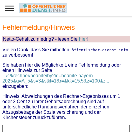
Fehlermeldung/Hinweis
Netto-Gehalt zu niedrig? - lesen Sie
hier
!
Vielen Dank, dass Sie mithelfen,
öffentlicher-dienst.info
zu verbessern!
Sie haben hier die Möglichkeit, eine Fehlermeldung oder
einen Hinweis zur Seite
/c/t/rechner/beamte/by?id=beamte-bayern-
2025&g=A_5&s=3&stkl=1&r=&kk=15.5&z=100&z...
einzugeben:
Hinweis: Abweichungen des Rechner-Ergebnisses um 1
oder 2 Cent zu Ihrer Gehaltsabrechnung sind auf
unterschiedliche Rundungsverfahren der einzelnen
Abzugsbeträge der Sozialversicherung und der
Kirchensteuer zurückzuführen.