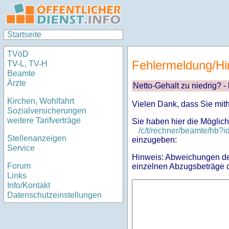
Startseite
TVöD
Fehlermeldung/Hi
TV-L, TV-H
Beamte
Ärzte
Netto-Gehalt zu niedrig? -
Kirchen, Wohlfahrt
Vielen Dank, dass Sie mit
Sozialversicherungen
weitere Tarifverträge
Sie haben hier die Möglich
/c/t/rechner/beamte/hb
Stellenanzeigen
einzugeben:
Service
Hinweis: Abweichungen des
Forum
einzelnen Abzugsbeträge d
Links
Info/Kontakt
Datenschutzeinstellungen