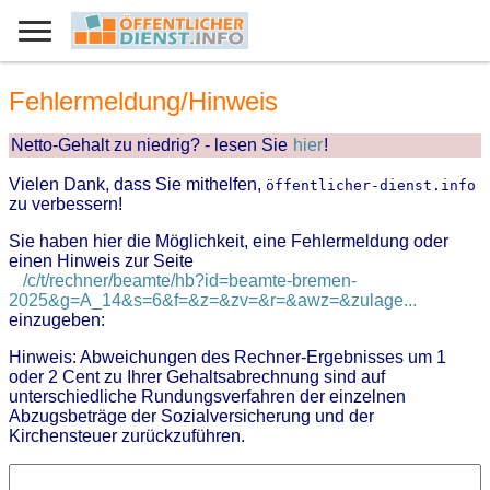
Fehlermeldung/Hinweis
Netto-Gehalt zu niedrig? - lesen Sie
hier
!
Vielen Dank, dass Sie mithelfen,
öffentlicher-dienst.info
zu verbessern!
Sie haben hier die Möglichkeit, eine Fehlermeldung oder
einen Hinweis zur Seite
/c/t/rechner/beamte/hb?id=beamte-bremen-
2025&g=A_14&s=6&f=&z=&zv=&r=&awz=&zulage...
einzugeben:
Hinweis: Abweichungen des Rechner-Ergebnisses um 1
oder 2 Cent zu Ihrer Gehaltsabrechnung sind auf
unterschiedliche Rundungsverfahren der einzelnen
Abzugsbeträge der Sozialversicherung und der
Kirchensteuer zurückzuführen.