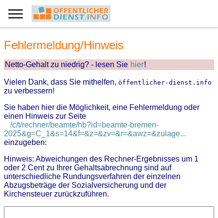
Fehlermeldung/Hinweis
Netto-Gehalt zu niedrig? - lesen Sie
hier
!
Vielen Dank, dass Sie mithelfen,
öffentlicher-dienst.info
zu verbessern!
Sie haben hier die Möglichkeit, eine Fehlermeldung oder
einen Hinweis zur Seite
/c/t/rechner/beamte/hb?id=beamte-bremen-
2025&g=C_1&s=14&f=&z=&zv=&r=&awz=&zulage...
einzugeben:
Hinweis: Abweichungen des Rechner-Ergebnisses um 1
oder 2 Cent zu Ihrer Gehaltsabrechnung sind auf
unterschiedliche Rundungsverfahren der einzelnen
Abzugsbeträge der Sozialversicherung und der
Kirchensteuer zurückzuführen.