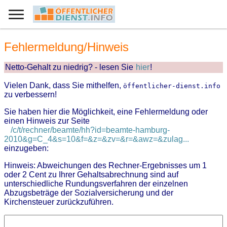
Fehlermeldung/Hinweis
Netto-Gehalt zu niedrig? - lesen Sie
hier
!
Vielen Dank, dass Sie mithelfen,
öffentlicher-dienst.info
zu verbessern!
Sie haben hier die Möglichkeit, eine Fehlermeldung oder
einen Hinweis zur Seite
/c/t/rechner/beamte/hh?id=beamte-hamburg-
2010&g=C_4&s=10&f=&z=&zv=&r=&awz=&zulag...
einzugeben:
Hinweis: Abweichungen des Rechner-Ergebnisses um 1
oder 2 Cent zu Ihrer Gehaltsabrechnung sind auf
unterschiedliche Rundungsverfahren der einzelnen
Abzugsbeträge der Sozialversicherung und der
Kirchensteuer zurückzuführen.