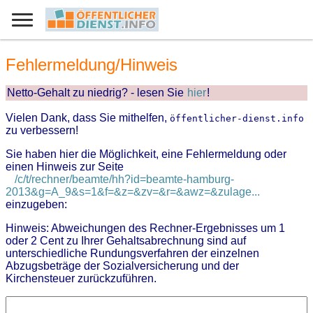
Fehlermeldung/Hinweis
Netto-Gehalt zu niedrig? - lesen Sie
hier
!
Vielen Dank, dass Sie mithelfen,
öffentlicher-dienst.info
zu verbessern!
Sie haben hier die Möglichkeit, eine Fehlermeldung oder
einen Hinweis zur Seite
/c/t/rechner/beamte/hh?id=beamte-hamburg-
2013&g=A_9&s=1&f=&z=&zv=&r=&awz=&zulage...
einzugeben:
Hinweis: Abweichungen des Rechner-Ergebnisses um 1
oder 2 Cent zu Ihrer Gehaltsabrechnung sind auf
unterschiedliche Rundungsverfahren der einzelnen
Abzugsbeträge der Sozialversicherung und der
Kirchensteuer zurückzuführen.